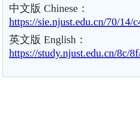
中文版 Chinese：
https://sie.njust.edu.cn/70/1
英文版 English：
https://study.njust.edu.cn/8c